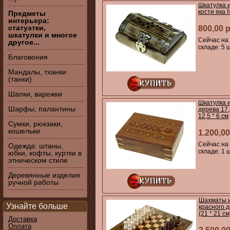
Шкатулка 
кости яка
Предметы
интерьера:
статуэтки,
800,00 
шкатулки и многое
Сейчас на
другое...
складе: 5 ш
Благовония
Мандалы, тханки
(танки)
Шапки, варежки
Шкатулка 
Шарфы, палантины
дерева 17,
12,5 * 6 см
Сумки, рюкзаки,
кошельки
1.200,00
Сейчас на
Одежда: штаны,
складе: 1 ш
юбки, кофты, куртки в
этническом стиле
Деревянные изделия
ручной работы
Шахматы 
Узнайте больше
красного 
(21 * 21 см
Доставка
Оплата