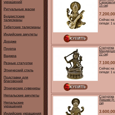
украшений
Сарасвати 
15 см)
Ритуальные маски
7.200,00
Буддистские
талисманы
Сейчас на
складе: 1 ш
Тибетские талисманы
Индийские амулеты
Дордже
Статуэтка
Пхурпа
Манджушри
22 см)
Ваджра
7.100,00
Резные статуэтки
Сейчас на
Этнический стиль
складе: 1 ш
Подставки для
благовоний
Этнические сувениры
Непальские амулеты
Статуэтка
Лакшми (h 
Непальские
см)
украшения
3.600,00
Индийские украшения