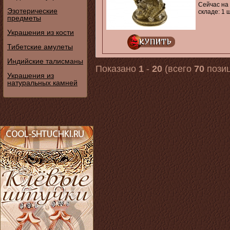
Сейчас на
Эзотерические
складе: 1 ш
предметы
Украшения из кости
Тибетские амулеты
Индийские талисманы
Показано
1
-
20
(всего
70
позиц
Украшения из
натуральных камней