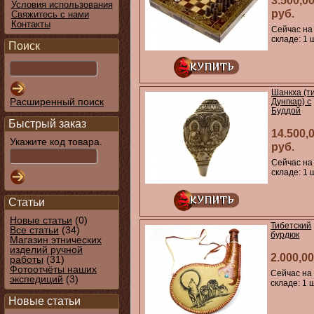
3.500,0
Условия использования
руб.
Свяжитесь с нами
Контакты
Сейчас на
складе: 1 
Поиск
Шанкха (т
Расширенный поиск
Дунгкар) с
Буддой
Быстрый заказ
14.500,
Укажите код товара.
руб.
Сейчас на
складе: 1 
Статьи
Новые статьи
(0)
Тибетский
Все статьи
(34)
бурдюк
Магазин этнических
изделий ручной
2.000,00
работы
(31)
Фотоотчёты наших
Сейчас на
экспедиций
(3)
складе: 1 ш
Новые статьи