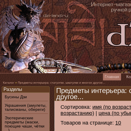
Главная
Ко
Каталог
»
Предметы интерьера: статуэтки, шкатулки и многое другое...
Предметы интерьера: с
Разделы
другое...
Бусины Дзи
Украшения (амулеты,
Сортировка:
имя (по возрас
талисманы, обереги)
возрастанию)
|
цена (по уб
Эзотерические
предметы (маски,
Товаров на странице:
10
поющие чаши, чётки
...)