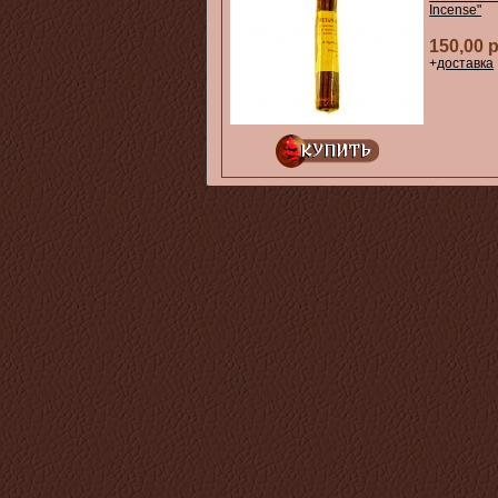
Incense"
150,00 
+
доставка