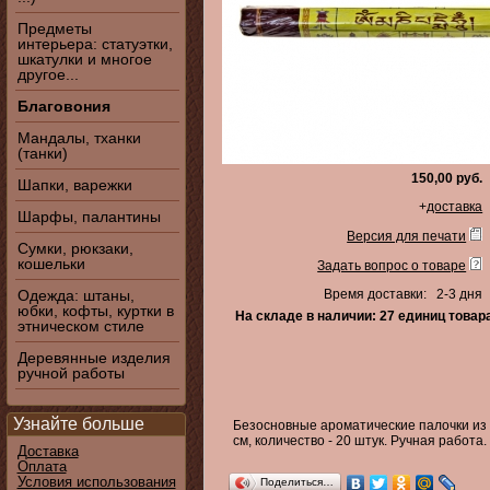
Предметы
интерьера: статуэтки,
шкатулки и многое
другое...
Благовония
Мандалы, тханки
(танки)
150,00 руб.
Шапки, варежки
+
доставка
Шарфы, палантины
Версия для печати
Сумки, рюкзаки,
кошельки
Задать вопрос о товаре
Одежда: штаны,
Время доставки: 2-3 дня
юбки, кофты, куртки в
На складе в наличии: 27 единиц товар
этническом стиле
Деревянные изделия
ручной работы
Узнайте больше
Безосновные ароматические палочки из 
см, количество - 20 штук. Ручная работа
Доставка
Оплата
Условия использования
Поделиться…