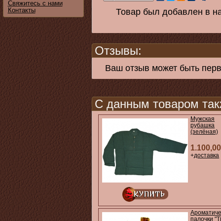
Свяжитесь с нами
Контакты
Товар был добавлен в на
Отзывы:
Ваш отзыв может быть пер
С данным товаром так
Мужская
рубашка
(зелёная)
1.100,00
+
доставка
Ароматиче
палочки "T