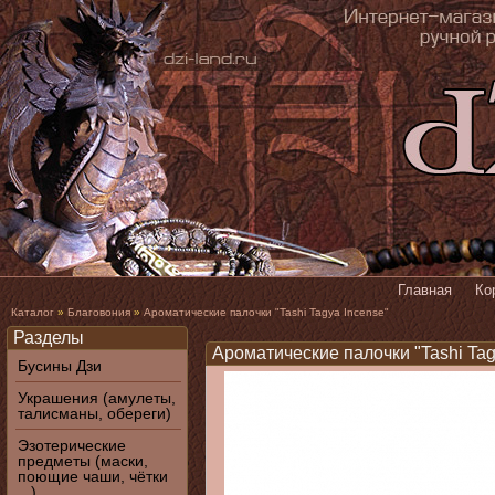
Главная
Ко
Каталог
»
Благовония
»
Ароматические палочки "Tashi Tagya Incense"
Разделы
Ароматические палочки "Tashi Tag
Бусины Дзи
Украшения (амулеты,
талисманы, обереги)
Эзотерические
предметы (маски,
поющие чаши, чётки
...)