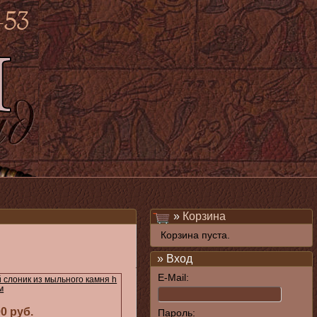
»
Корзина
Корзина пуста.
» Вход
E-Mail:
 слоник из мыльного камня h
м
00 руб.
Пароль: