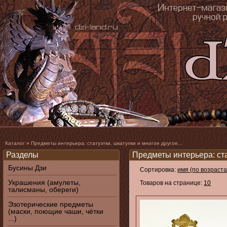
Каталог
»
Предметы интерьера: статуэтки, шкатулки и многое другое...
Разделы
Предметы интерьера: стат
Бусины Дзи
Сортировка:
имя (по возраст
Украшения (амулеты,
Товаров на странице:
10
талисманы, обереги)
Эзотерические предметы
(маски, поющие чаши, чётки
...)