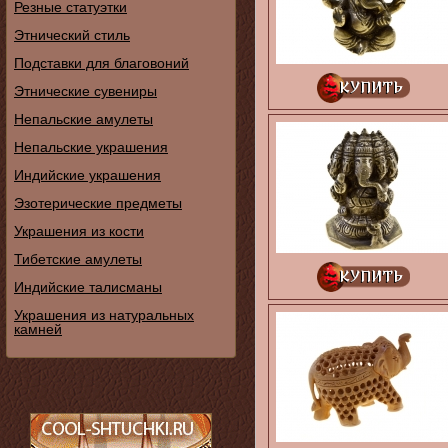
Резные статуэтки
Этнический стиль
Подставки для благовоний
Этнические сувениры
Непальские амулеты
Непальские украшения
Индийские украшения
Эзотерические предметы
Украшения из кости
Тибетские амулеты
Индийские талисманы
Украшения из натуральных
камней