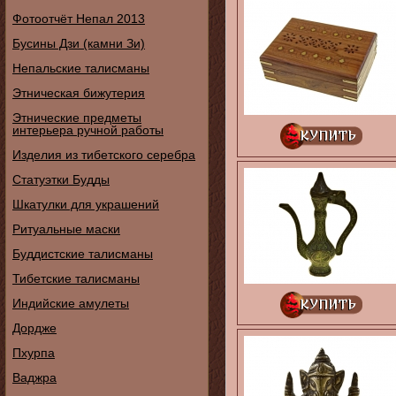
Фотоотчёт Непал 2013
Бусины Дзи (камни Зи)
Непальские талисманы
Этническая бижутерия
Этнические предметы
интерьера ручной работы
Изделия из тибетского серебра
Статуэтки Будды
Шкатулки для украшений
Ритуальные маски
Буддистские талисманы
Тибетские талисманы
Индийские амулеты
Дордже
Пхурпа
Ваджра