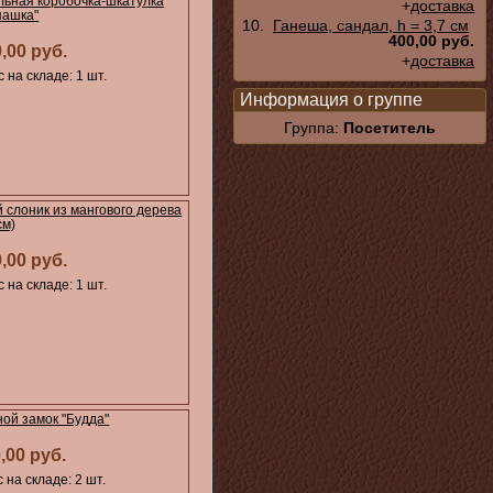
льная коробочка-шкатулка
+
доставка
пашка"
10.
Ганеша, сандал, h = 3,7 см
400,00 руб.
0,00 руб.
+
доставка
 на складе: 1 шт.
Информация о группе
Группа:
Посетитель
 слоник из мангового дерева
см)
0,00 руб.
 на складе: 1 шт.
ой замок "Будда"
,00 руб.
 на складе: 2 шт.