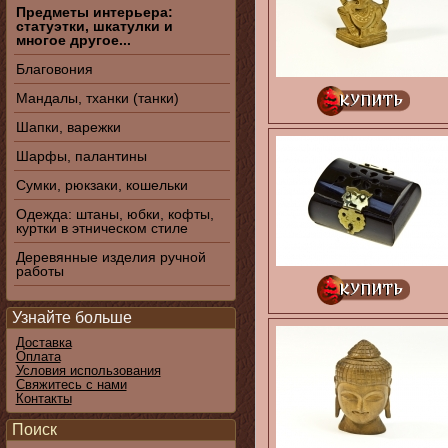
Предметы интерьера:
статуэтки, шкатулки и
многое другое...
Благовония
Мандалы, тханки (танки)
Шапки, варежки
Шарфы, палантины
Сумки, рюкзаки, кошельки
Одежда: штаны, юбки, кофты,
куртки в этническом стиле
Деревянные изделия ручной
работы
Узнайте больше
Доставка
Оплата
Условия использования
Свяжитесь с нами
Контакты
Поиск