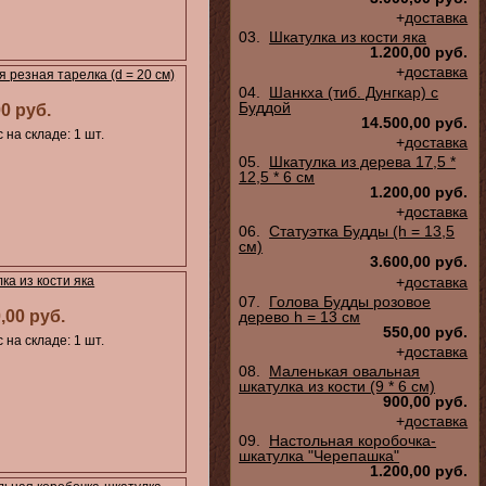
+
доставка
03.
Шкатулка из кости яка
1.200,00 руб.
+
доставка
я резная тарелка (d = 20 см)
04.
Шанкха (тиб. Дунгкар) с
Буддой
00 руб.
14.500,00 руб.
 на складе: 1 шт.
+
доставка
05.
Шкатулка из дерева 17,5 *
12,5 * 6 см
1.200,00 руб.
+
доставка
06.
Статуэтка Будды (h = 13,5
см)
3.600,00 руб.
+
доставка
ка из кости яка
07.
Голова Будды розовое
,00 руб.
дерево h = 13 см
550,00 руб.
 на складе: 1 шт.
+
доставка
08.
Маленькая овальная
шкатулка из кости (9 * 6 см)
900,00 руб.
+
доставка
09.
Настольная коробочка-
шкатулка "Черепашка"
1.200,00 руб.