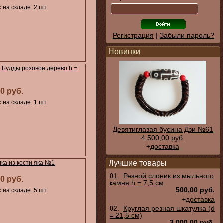
 на складе: 2 шт.
Регистрация
|
Забыли пароль?
Новинки
 Будды розовое дерево h =
00 руб.
 на складе: 1 шт.
Девятиглазая бусина Дзи №61
4.500,00 руб.
+
доставка
Лучшие товары
ка из кости яка №1
01.
Резной слоник из мыльного
00 руб.
камня h = 7,5 см
500,00 руб.
 на складе: 5 шт.
+
доставка
02.
Круглая резная шкатулка (d
= 21,5 см)
3.000,00 руб.