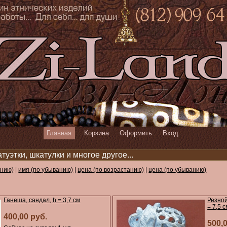
Главная
Корзина
Оформить
Вход
уэтки, шкатулки и многое другое...
анию)
|
имя (по убыванию)
|
цена (по возрастанию)
|
цена (по убыванию)
Ганеша, сандал, h = 3,7 см
Резной
= 7,5 с
400,00 руб.
500,