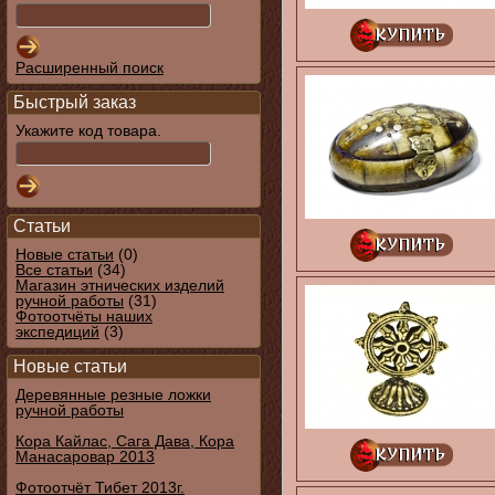
Расширенный поиск
Быстрый заказ
Укажите код товара.
Статьи
Новые статьи
(0)
Все статьи
(34)
Магазин этнических изделий
ручной работы
(31)
Фотоотчёты наших
экспедиций
(3)
Новые статьи
Деревянные резные ложки
ручной работы
Кора Кайлас, Сага Дава, Кора
Манасаровар 2013
Фотоотчёт Тибет 2013г.