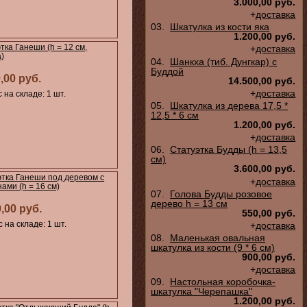
3.000,00 руб.
+
доставка
03.
Шкатулка из кости яка
1.200,00 руб.
тка Ганеши (h = 12 см,
+
доставка
)
04.
Шанкха (тиб. Дунгкар) с
Буддой
,00 руб.
14.500,00 руб.
+
доставка
 на складе: 1 шт.
05.
Шкатулка из дерева 17,5 *
12,5 * 6 см
1.200,00 руб.
+
доставка
06.
Статуэтка Будды (h = 13,5
см)
3.600,00 руб.
этка Ганеши под деревом с
+
доставка
ами (h = 16 см)
07.
Голова Будды розовое
дерево h = 13 см
0,00 руб.
550,00 руб.
 на складе: 1 шт.
+
доставка
08.
Маленькая овальная
шкатулка из кости (9 * 6 см)
900,00 руб.
+
доставка
09.
Настольная коробочка-
шкатулка "Черепашка"
1.200,00 руб.