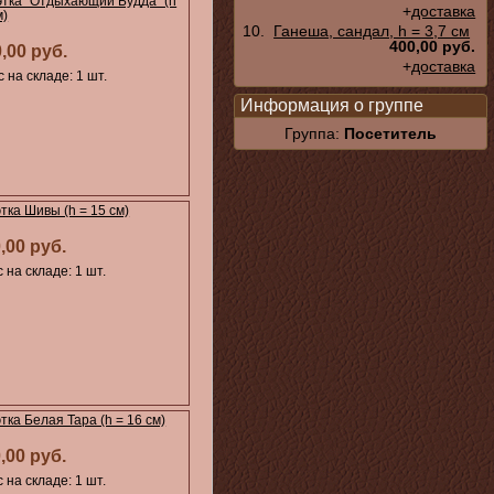
этка "Отдыхающий Будда" (h
+
доставка
м)
10.
Ганеша, сандал, h = 3,7 см
400,00 руб.
0,00 руб.
+
доставка
 на складе: 1 шт.
Информация о группе
Группа:
Посетитель
тка Шивы (h = 15 см)
,00 руб.
 на складе: 1 шт.
тка Белая Тара (h = 16 см)
,00 руб.
 на складе: 1 шт.