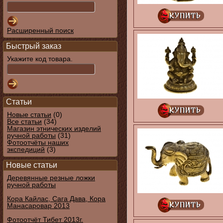
Расширенный поиск
Быстрый заказ
Укажите код товара.
Статьи
Новые статьи
(0)
Все статьи
(34)
Магазин этнических изделий
ручной работы
(31)
Фотоотчёты наших
экспедиций
(3)
Новые статьи
Деревянные резные ложки
ручной работы
Кора Кайлас, Сага Дава, Кора
Манасаровар 2013
Фотоотчёт Тибет 2013г.