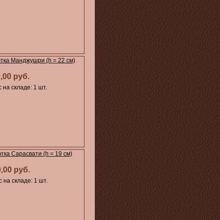
тка Манджушри (h = 22 см)
,00 руб.
 на складе: 1 шт.
тка Сарасвати (h = 19 см)
0,00 руб.
 на складе: 1 шт.