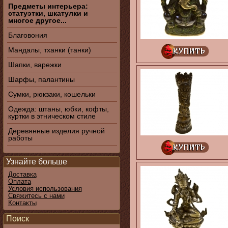
Предметы интерьера:
статуэтки, шкатулки и
многое другое...
Благовония
Мандалы, тханки (танки)
Шапки, варежки
Шарфы, палантины
Сумки, рюкзаки, кошельки
Одежда: штаны, юбки, кофты,
куртки в этническом стиле
Деревянные изделия ручной
работы
Узнайте больше
Доставка
Оплата
Условия использования
Свяжитесь с нами
Контакты
Поиск