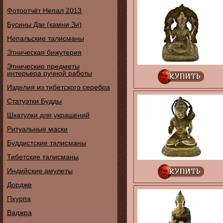
Фотоотчёт Непал 2013
Бусины Дзи (камни Зи)
Непальские талисманы
Этническая бижутерия
Этнические предметы
интерьера ручной работы
Изделия из тибетского серебра
Статуэтки Будды
Шкатулки для украшений
Ритуальные маски
Буддистские талисманы
Тибетские талисманы
Индийские амулеты
Дордже
Пхурпа
Ваджра