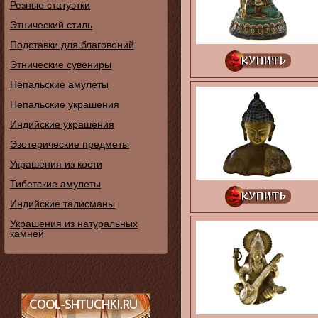
Резные статуэтки
Этнический стиль
Подставки для благовоний
Этнические сувениры
Непальские амулеты
Непальские украшения
Индийские украшения
Эзотерические предметы
Украшения из кости
Тибетские амулеты
Индийские талисманы
Украшения из натуральных
камней