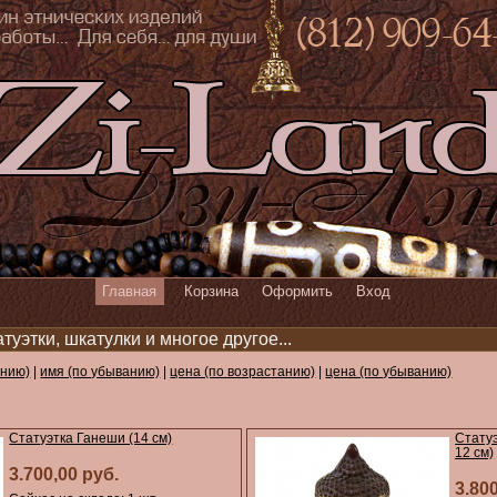
Главная
Корзина
Оформить
Вход
уэтки, шкатулки и многое другое...
анию)
|
имя (по убыванию)
|
цена (по возрастанию)
|
цена (по убыванию)
Статуэтка Ганеши (14 см)
Статуэ
12 см)
3.700,00 руб.
3.80