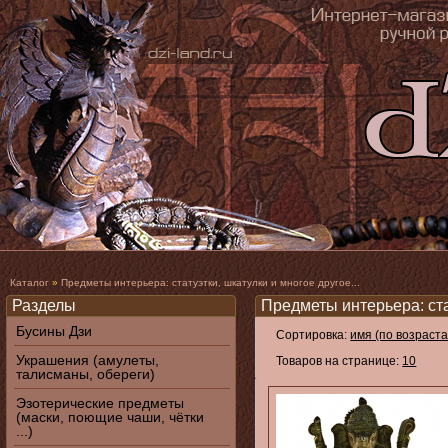
Каталог
»
Предметы интерьера: статуэтки, шкатулки и многое другое...
Разделы
Предметы интерьера: стат
Бусины Дзи
Сортировка:
имя (по возраст
Украшения (амулеты,
Товаров на странице:
10
талисманы, обереги)
Эзотерические предметы
(маски, поющие чаши, чётки
...)