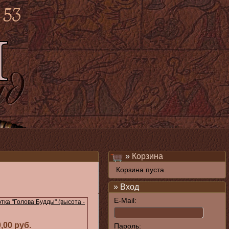
»
Корзина
Корзина пуста.
» Вход
E-Mail:
тка "Голова Будды" (высота -
0,00 руб.
Пароль: