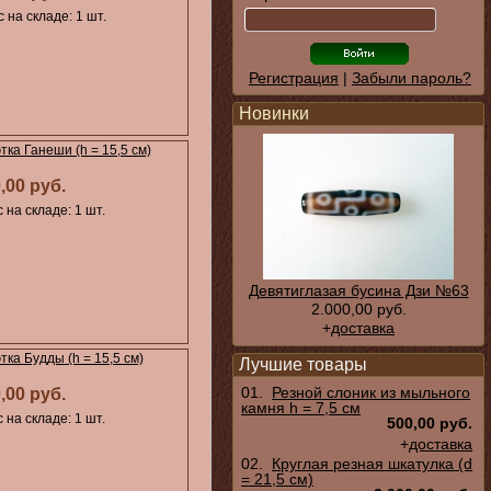
 на складе: 1 шт.
Регистрация
|
Забыли пароль?
Новинки
тка Ганеши (h = 15,5 см)
,00 руб.
 на складе: 1 шт.
Девятиглазая бусина Дзи №63
2.000,00 руб.
+
доставка
тка Будды (h = 15,5 см)
Лучшие товары
01.
Резной слоник из мыльного
,00 руб.
камня h = 7,5 см
 на складе: 1 шт.
500,00 руб.
+
доставка
02.
Круглая резная шкатулка (d
= 21,5 см)