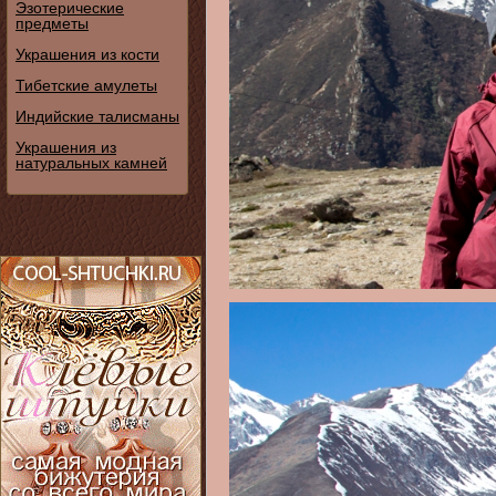
Эзотерические
предметы
Украшения из кости
Тибетские амулеты
Индийские талисманы
Украшения из
натуральных камней