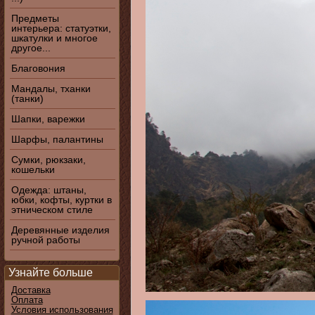
Предметы
интерьера: статуэтки,
шкатулки и многое
другое...
Благовония
Мандалы, тханки
(танки)
Шапки, варежки
Шарфы, палантины
Сумки, рюкзаки,
кошельки
Одежда: штаны,
юбки, кофты, куртки в
этническом стиле
Деревянные изделия
ручной работы
Узнайте больше
Доставка
Оплата
Условия использования