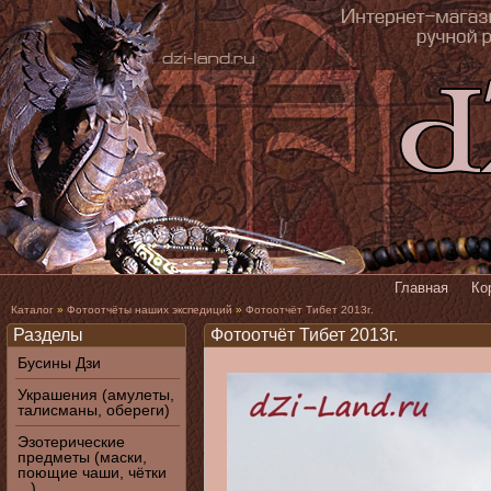
Главная
Ко
Каталог
»
Фотоотчёты наших экспедиций
»
Фотоотчёт Тибет 2013г.
Разделы
Фотоотчёт Тибет 2013г.
Бусины Дзи
Украшения (амулеты,
талисманы, обереги)
Эзотерические
предметы (маски,
поющие чаши, чётки
...)