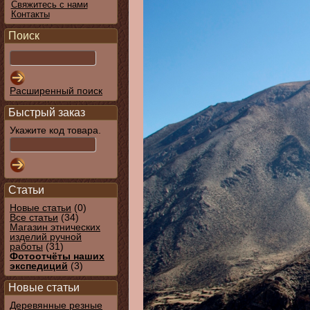
Свяжитесь с нами
Контакты
Поиск
Расширенный поиск
Быстрый заказ
Укажите код товара.
Статьи
Новые статьи
(0)
Все статьи
(34)
Магазин этнических
изделий ручной
работы
(31)
Фотоотчёты наших
экспедиций
(3)
Новые статьи
Деревянные резные