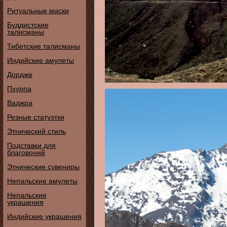
Ритуальные маски
Буддистские
талисманы
Тибетские талисманы
Индийские амулеты
Дордже
Пхурпа
Ваджра
Резные статуэтки
Этнический стиль
Подставки для
благовоний
Этнические сувениры
Непальские амулеты
Непальские
украшения
Индийские украшения