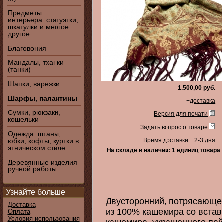
Предметы
интерьера: статуэтки,
шкатулки и многое
другое...
Благовония
Мандалы, тханки
(танки)
Шапки, варежки
1.500,00 руб.
Шарфы, палантины
+
доставка
Сумки, рюкзаки,
Версия для печати
кошельки
Задать вопрос о товаре
Одежда: штаны,
юбки, кофты, куртки в
Время доставки: 2-3 дня
этническом стиле
На складе в наличии: 1 единиц товара
Деревянные изделия
ручной работы
Узнайте больше
Двусторонний, потрясающе 
Доставка
из 100% кашемира со встав
Оплата
Условия использования