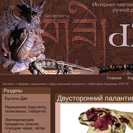
Главная
Ко
Каталог
»
Шарфы, палантины
»
Двусторонний палантин с пайетками Кашемир 215*70
Разделы
Двусторонний паланти
Бусины Дзи
Украшения (амулеты,
талисманы, обереги)
Эзотерические
предметы (маски,
поющие чаши, чётки
...)