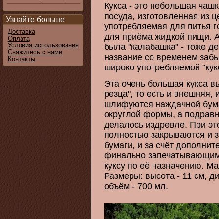
Кукса - это небольшая чаш
посуда, изготовленная из 
Узнайте больше
употребляемая для питья г
Доставка
для приёма жидкой пищи. А
Оплата
Условия использования
была "калабашка" - тоже д
Свяжитесь с нами
название со временем забы
Контакты
широко употребляемой "ку
Эта очень большая кукса в
резца", то есть и внешняя,
шлифуются наждачной бума
округлой формы, а подравн
делалось издревле. При эт
полностью закрываются и з
бумаги, и за счёт дополнит
финально запечатывающим 
куксу по её назначению. М
Размеры: высота - 11 см, ди
объём - 700 мл.