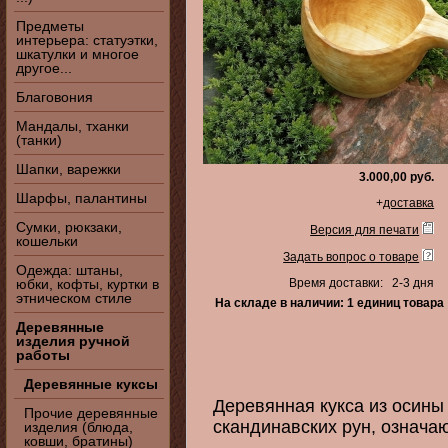
Предметы
интерьера: статуэтки,
шкатулки и многое
другое...
Благовония
Мандалы, тханки
(танки)
Шапки, варежки
3.000,00 руб.
Шарфы, палантины
+
доставка
Сумки, рюкзаки,
Версия для печати
кошельки
Задать вопрос о товаре
Одежда: штаны,
юбки, кофты, куртки в
Время доставки: 2-3 дня
этническом стиле
На складе в наличии: 1 единиц товара
Деревянные
изделия ручной
работы
Деревянные куксы
Деревянная кукса из осины
Прочие деревянные
скандинавских рун, означа
изделия (блюда,
ковши, братины)