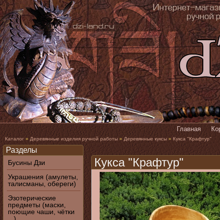
Главная
Ко
Каталог
»
Деревянные изделия ручной работы
»
Деревянные куксы
»
Кукса "Крафтур"
Разделы
Кукса "Крафтур"
Бусины Дзи
Украшения (амулеты,
талисманы, обереги)
Эзотерические
предметы (маски,
поющие чаши, чётки
...)