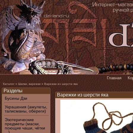
Главная
Ко
Каталог
»
Шапки, варежки
»
Варежки из шерсти яка
Разделы
Варежки из шерсти яка
Бусины Дзи
Украшения (амулеты,
талисманы, обереги)
Эзотерические
предметы (маски,
поющие чаши, чётки
...)