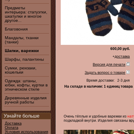
Предметы
интерьера: статуэтки,
шкатулки и многое
другое...
Благовония
Мандалы, тханки
(танки)
600,00 руб.
Шапки, варежки
+
доставка
Шарфы, палантины
Версия для печати
Сумки, рюкзаки,
кошельки
Задать вопрос о товаре
Одежда: штаны,
Время доставки: 2-3 дня
юбки, кофты, куртки в
На складе в наличии: 1 единиц товара
этническом стиле
Деревянные изделия
ручной работы
Узнайте больше
Очень тёплые и удобные варежки из
нат
подкладкой внутри. Изделия
связаны вр
Доставка
Оплата
Условия использования