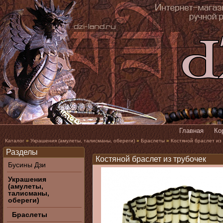
Главная
Ко
Каталог
»
Украшения (амулеты, талисманы, обереги)
»
Браслеты
»
Костяной браслет из
Разделы
Костяной браслет из трубочек
Бусины Дзи
Украшения
(амулеты,
талисманы,
обереги)
Браслеты