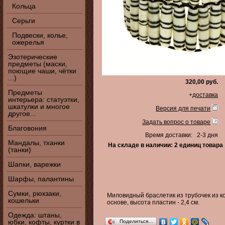
Кольца
Серьги
Подвески, колье,
ожерелья
Эзотерические
предметы (маски,
поющие чаши, чётки
...)
320,00 руб.
Предметы
+
доставка
интерьера: статуэтки,
шкатулки и многое
Версия для печати
другое...
Задать вопрос о товаре
Благовония
Время доставки: 2-3 дня
Мандалы, тханки
На складе в наличии: 2 единиц товара
(танки)
Шапки, варежки
Шарфы, палантины
Сумки, рюкзаки,
Миловидный браслетик из трубочек из к
кошельки
основе, высота пластин - 2,4 см.
Одежда: штаны,
юбки, кофты, куртки в
Поделиться…