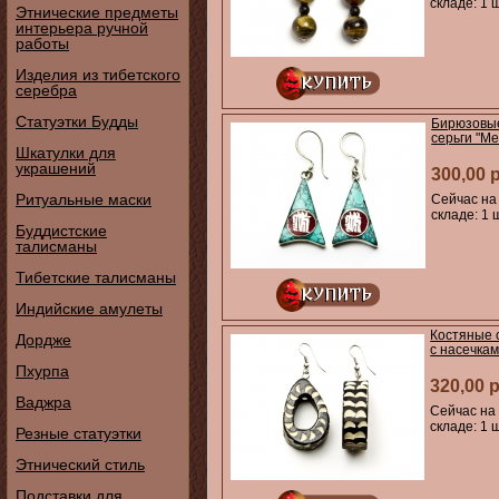
складе: 1 ш
Этнические предметы
интерьера ручной
работы
Изделия из тибетского
серебра
Статуэтки Будды
Бирюзовы
серьги "Ме
Шкатулки для
украшений
300,00 
Ритуальные маски
Сейчас на
складе: 1 
Буддистские
талисманы
Тибетские талисманы
Индийские амулеты
Костяные 
Дордже
с насечка
Пхурпа
320,00 
Ваджра
Сейчас на
складе: 1 ш
Резные статуэтки
Этнический стиль
Подставки для