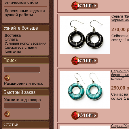
этническом стиле
Деревянные изделия
ручной работы
Серьги "К
чёрные ко
Узнайте больше
270,00 
Доставка
Сейчас на
Оплата
складе: 2 
Условия использования
Свяжитесь с нами
Контакты
Поиск
Серьги "К
бирюзовы
кольца"
Расширенный поиск
290,00 
Быстрый заказ
Сейчас на
складе: 1 ш
Укажите код товара.
Статьи
Серьги "К