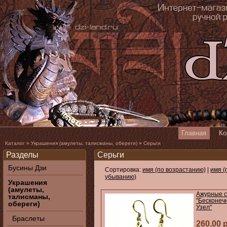
Главная
Ко
Каталог
»
Украшения (амулеты, талисманы, обереги)
»
Серьги
Разделы
Серьги
Бусины Дзи
Сортировка:
имя (по возрастанию)
|
имя (
убыванию)
Украшения
(амулеты,
Ажурные с
талисманы,
"Бесконеч
обереги)
Узел"
Браслеты
260,00 