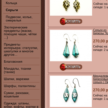
Кольца
Сейчас на
складе: 1 
Серьги
Подвески, колье,
ожерелья
Эзотерические
Серьги из
предметы (маски,
бирюзы "К
поющие чаши, чётки
...)
270,00 
Предметы
Сейчас на
интерьера: статуэтки,
складе: 2 ш
шкатулки и многое
другое...
Благовония
Мандалы, тханки
(танки)
Миндалев
Шапки, варежки
бирюзовы
серьги с О
Шарфы, палантины
270,00 
Сумки, рюкзаки,
Сейчас на
кошельки
складе: 1 ш
Одежда: штаны,
юбки, кофты, куртки в