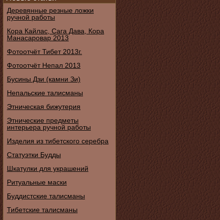
Деревянные резные ложки
ручной работы
Кора Кайлас, Сага Дава, Кора
Манасаровар 2013
Фотоотчёт Тибет 2013г.
Фотоотчёт Непал 2013
Бусины Дзи (камни Зи)
Непальские талисманы
Этническая бижутерия
Этнические предметы
интерьера ручной работы
Изделия из тибетского серебра
Статуэтки Будды
Шкатулки для украшений
Ритуальные маски
Буддистские талисманы
Тибетские талисманы