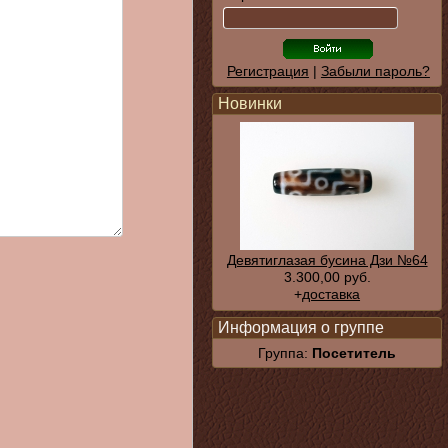
Регистрация
|
Забыли пароль?
Новинки
Девятиглазая бусина Дзи №64
3.300,00 руб.
+
доставка
Информация о группе
Группа:
Посетитель