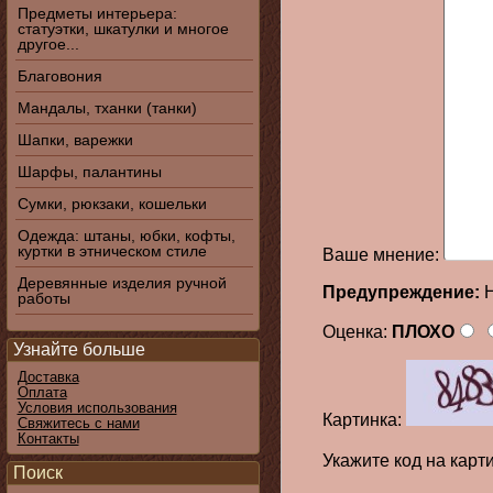
Предметы интерьера:
статуэтки, шкатулки и многое
другое...
Благовония
Мандалы, тханки (танки)
Шапки, варежки
Шарфы, палантины
Сумки, рюкзаки, кошельки
Одежда: штаны, юбки, кофты,
куртки в этническом стиле
Ваше мнение:
Деревянные изделия ручной
Предупреждение:
H
работы
Оценка:
ПЛОХО
Узнайте больше
Доставка
Оплата
Условия использования
Картинка:
Свяжитесь с нами
Контакты
Укажите код на карт
Поиск