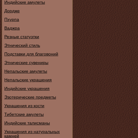
Индийские амулеты
Дордже
Пхурпа
Ваджра
Резные статуэтки
Этнический стиль
Подставки для благовоний
Этнические сувениры
Непальские амулеты
Непальские украшения
Индийские украшения
Эзотерические предметы
Украшения из кости
Тибетские амулеты
Индийские талисманы
Украшения из натуральных
камней