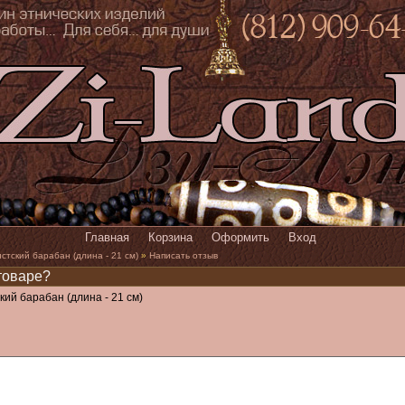
Главная
Корзина
Оформить
Вход
тский барабан (длина - 21 см)
»
Написать отзыв
товаре?
ий барабан (длина - 21 см)