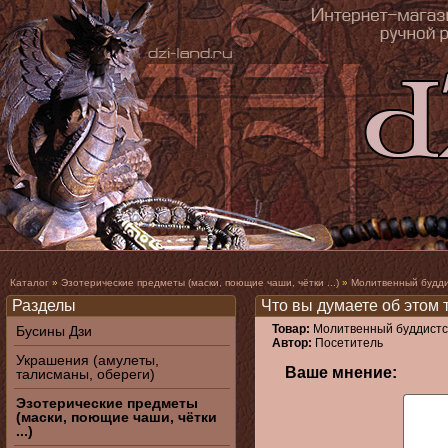
Каталог
»
Эзотерические предметы (маски, поющие чаши, чётки ...)
»
Молитвенный буддис
Разделы
Что вы думаете об этом 
Товар:
Молитвенный буддистск
Бусины Дзи
Автор:
Посетитель
Украшения (амулеты,
Ваше мнение:
талисманы, обереги)
Эзотерические предметы
(маски, поющие чаши, чётки
...)