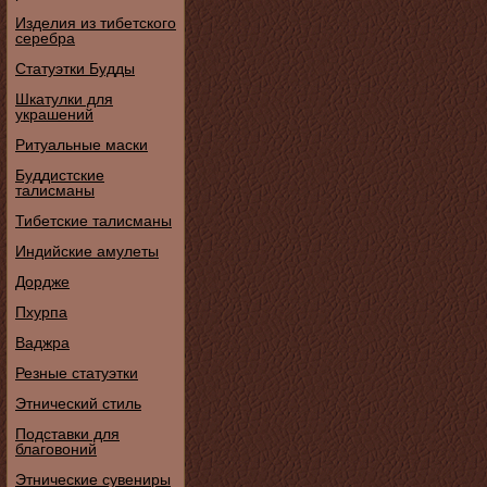
Изделия из тибетского
серебра
Статуэтки Будды
Шкатулки для
украшений
Ритуальные маски
Буддистские
талисманы
Тибетские талисманы
Индийские амулеты
Дордже
Пхурпа
Ваджра
Резные статуэтки
Этнический стиль
Подставки для
благовоний
Этнические сувениры