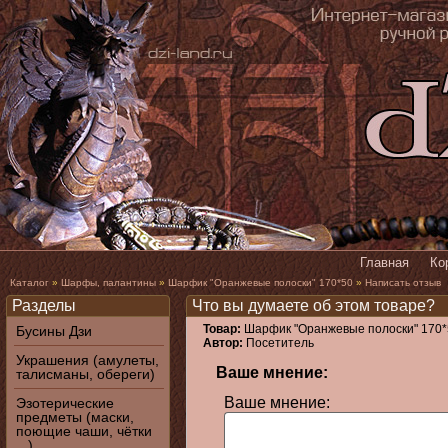
Главная
Ко
Каталог
»
Шарфы, палантины
»
Шарфик "Оранжевые полоски" 170*50
»
Написать отзыв
Разделы
Что вы думаете об этом товаре?
Товар:
Шарфик "Оранжевые полоски" 170*
Бусины Дзи
Автор:
Посетитель
Украшения (амулеты,
Ваше мнение:
талисманы, обереги)
Ваше мнение:
Эзотерические
предметы (маски,
поющие чаши, чётки
...)