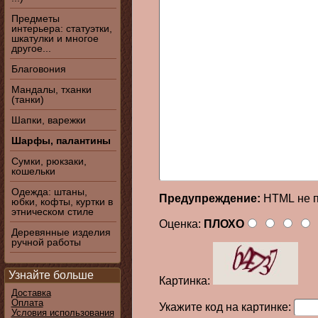
Предметы
интерьера: статуэтки,
шкатулки и многое
другое...
Благовония
Мандалы, тханки
(танки)
Шапки, варежки
Шарфы, палантины
Сумки, рюкзаки,
кошельки
Одежда: штаны,
Предупреждение:
HTML не п
юбки, кофты, куртки в
этническом стиле
Оценка:
ПЛОХО
Деревянные изделия
ручной работы
Узнайте больше
Картинка:
Доставка
Оплата
Укажите код на картинке:
Условия использования