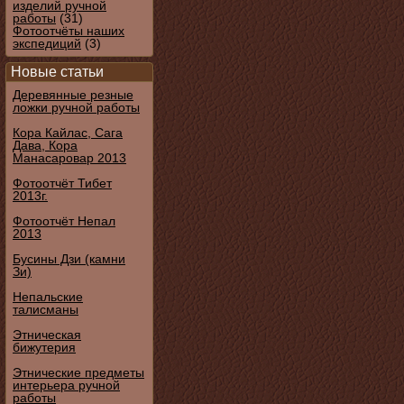
изделий ручной
работы
(31)
Фотоотчёты наших
экспедиций
(3)
Новые статьи
Деревянные резные
ложки ручной работы
Кора Кайлас, Сага
Дава, Кора
Манасаровар 2013
Фотоотчёт Тибет
2013г.
Фотоотчёт Непал
2013
Бусины Дзи (камни
Зи)
Непальские
талисманы
Этническая
бижутерия
Этнические предметы
интерьера ручной
работы