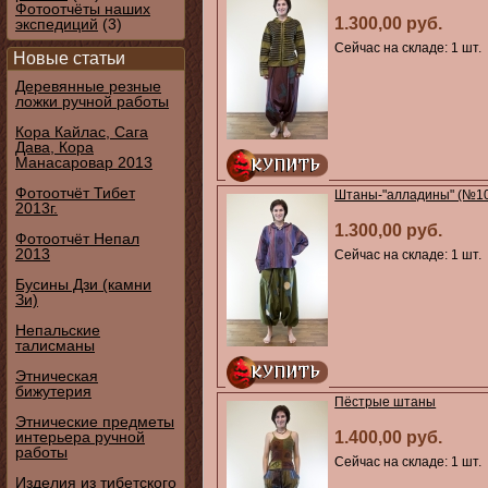
Фотоотчёты наших
1.300,00 руб.
экспедиций
(3)
Сейчас на складе: 1 шт.
Новые статьи
Деревянные резные
ложки ручной работы
Кора Кайлас, Сага
Дава, Кора
Манасаровар 2013
Фотоотчёт Тибет
Штаны-"алладины" (№1
2013г.
1.300,00 руб.
Фотоотчёт Непал
2013
Сейчас на складе: 1 шт.
Бусины Дзи (камни
Зи)
Непальские
талисманы
Этническая
бижутерия
Пёстрые штаны
Этнические предметы
интерьера ручной
1.400,00 руб.
работы
Сейчас на складе: 1 шт.
Изделия из тибетского