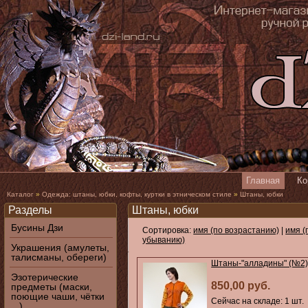
Главная
Ко
Каталог
»
Одежда: штаны, юбки, кофты, куртки в этническом стиле
»
Штаны, юбки
Разделы
Штаны, юбки
Бусины Дзи
Сортировка:
имя (по возрастанию)
|
имя (
убыванию)
Украшения (амулеты,
талисманы, обереги)
Штаны-"алладины" (№2
Эзотерические
850,00 руб.
предметы (маски,
поющие чаши, чётки
Сейчас на складе: 1 шт.
...)