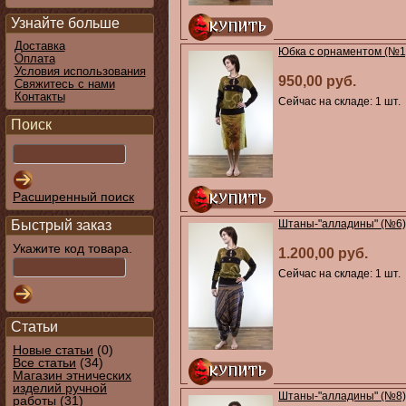
Узнайте больше
Доставка
Юбка с орнаментом (№1
Оплата
Условия использования
950,00 руб.
Свяжитесь с нами
Контакты
Сейчас на складе: 1 шт.
Поиск
Расширенный поиск
Штаны-"алладины" (№6
Быстрый заказ
Укажите код товара.
1.200,00 руб.
Сейчас на складе: 1 шт.
Статьи
Новые статьи
(0)
Все статьи
(34)
Магазин этнических
изделий ручной
Штаны-"алладины" (№8
работы
(31)