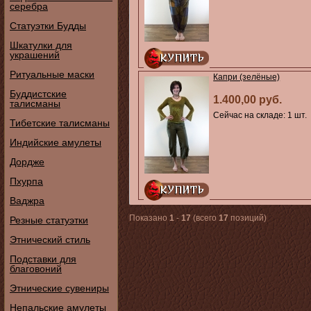
серебра
Статуэтки Будды
Шкатулки для
украшений
Ритуальные маски
Капри (зелёные)
Буддистские
1.400,00 руб.
талисманы
Сейчас на складе: 1 шт.
Тибетские талисманы
Индийские амулеты
Дордже
Пхурпа
Ваджра
Показано
1
-
17
(всего
17
позиций)
Резные статуэтки
Этнический стиль
Подставки для
благовоний
Этнические сувениры
Непальские амулеты