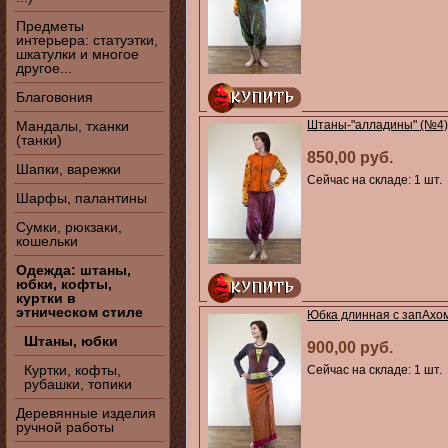
Предметы
интерьера: статуэтки,
шкатулки и многое
другое...
Благовония
Мандалы, тханки
Штаны-"алладины" (№4
(танки)
850,00 руб.
Шапки, варежки
Сейчас на складе: 1 шт.
Шарфы, палантины
Сумки, рюкзаки,
кошельки
Одежда: штаны,
юбки, кофты,
куртки в
этническом стиле
Юбка длинная с запАхо
Штаны, юбки
900,00 руб.
Куртки, кофты,
Сейчас на складе: 1 шт.
рубашки, топики
Деревянные изделия
ручной работы